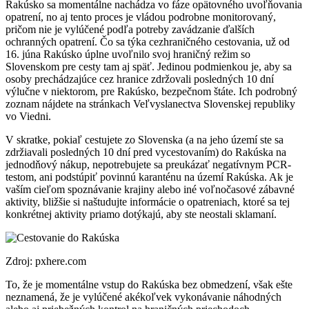
Rakúsko sa momentálne nachádza vo fáze opätovného uvoľňovania
opatrení, no aj tento proces je vládou podrobne monitorovaný,
pričom nie je vylúčené podľa potreby zavádzanie ďalších
ochranných opatrení. Čo sa týka cezhraničného cestovania, už od
16. júna Rakúsko úplne uvoľnilo svoj hraničný režim so
Slovenskom pre cesty tam aj späť. Jedinou podmienkou je, aby sa
osoby prechádzajúce cez hranice zdržovali posledných 10 dní
výlučne v niektorom, pre Rakúsko, bezpečnom štáte. Ich podrobný
zoznam nájdete na stránkach Veľvyslanectva Slovenskej republiky
vo Viedni.
V skratke, pokiaľ cestujete zo Slovenska (a na jeho území ste sa
zdržiavali posledných 10 dní pred vycestovaním) do Rakúska na
jednodňový nákup, nepotrebujete sa preukázať negatívnym PCR-
testom, ani podstúpiť povinnú karanténu na území Rakúska. Ak je
vaším cieľom spoznávanie krajiny alebo iné voľnočasové zábavné
aktivity, bližšie si naštudujte informácie o opatreniach, ktoré sa tej
konkrétnej aktivity priamo dotýkajú, aby ste neostali sklamaní.
Zdroj: pxhere.com
To, že je momentálne vstup do Rakúska bez obmedzení, však ešte
neznamená, že je vylúčené akékoľvek vykonávanie náhodných