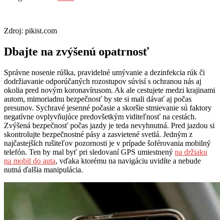
Zdroj: pikist.com
Dbajte na zvýšenú opatrnosť
Správne nosenie rúška, pravidelné umývanie a dezinfekcia rúk či
dodržiavanie odporúčaných rozostupov súvisí s ochranou nás aj
okolia pred novým koronavírusom. Ak ale cestujete medzi krajinami
autom, mimoriadnu bezpečnosť by ste si mali dávať aj počas
presunov. Sychravé jesenné počasie a skoršie stmievanie sú faktory
negatívne ovplyvňujúce predovšetkým viditeľnosť na cestách.
Zvýšená bezpečnosť počas jazdy je teda nevyhnutná. Pred jazdou si
skontrolujte bezpečnostné pásy a zasvietené svetlá. Jedným z
najčastejších rušiteľov pozornosti je v prípade šoférovania mobilný
telefón. Ten by mal byť pri sledovaní GPS umiestnený
na držiaku
na mobil do auta
, vďaka ktorému na navigáciu uvidíte a nebude
nutná ďalšia manipulácia.