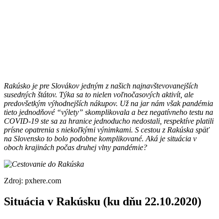
Rakúsko je pre Slovákov jedným z našich najnavštevovanejších
susedných štátov. Týka sa to nielen voľnočasových aktivít, ale
predovšetkým výhodnejších nákupov. Už na jar nám však pandémia
tieto jednodňové “výlety” skomplikovala a bez negatívneho testu na
COVID-19 ste sa za hranice jednoducho nedostali, respektíve platili
prísne opatrenia s niekoľkými výnimkami. S cestou z Rakúska späť
na Slovensko to bolo podobne komplikované. Aká je situácia v
oboch krajinách počas druhej vlny pandémie?
Zdroj: pxhere.com
Situácia v Rakúsku (ku dňu 22.10.2020)