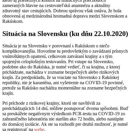
alebo aj priebežných kontrol na hraničných priechodoch
zameraných hlavne na cestovateľskú anamnézu a aktuálny
zdravotný stav cestujúcich. Dobrou správou však ostáva, že bola
obnovená aj medzinárodná hromadná doprava medzi Slovenskom a
Rakúskom.
Situácia na Slovensku (ku dňu 22.10.2020)
Situácia je na Slovensku v porovnaní s Rakúskom o niečo
komplikovanejšia. Hovoríme tu predovšetkým o zavádzaní prísnych
vnútroštátnych opatrení, celkovom zatváraní krajiny a s tým
spojeným celoplošným testovaním. Pri vstupe na Slovensko,
podobne ako do Rakúska, je nutné vedieť, či sa krajina, z ktorej
prichádzate, nachádza v zozname bezpečných alebo rizikových
krajín. Za predpokladu, že sa vraciate na Slovensko z Rakúskej
republiky, nie je karanténa, ani vyšetrenie na COVID-19 povinné,
pretože sa Rakúsko nachádza momentálne na zozname bezpečných
krajín.
Pri príchode z rizikovej krajiny, ktorú ste navštívili za
predchádzajúcich 14 dní, môžete postupovať dvoma spôsobmi. Buď
sa preukážete negatívnym výsledkom PCR-testu na COVID-19 zo
zahraničného laboratória nie starším ako 72 hodín, alebo nastúpite
do domácej izolácie. Ak ste sa rozhodli pre druhú možnosť, je nutné
sa registrovať na
webe
.