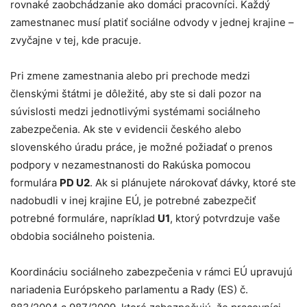
rovnaké zaobchádzanie ako domáci pracovníci. Každý
zamestnanec musí platiť sociálne odvody v jednej krajine –
zvyčajne v tej, kde pracuje.
Pri zmene zamestnania alebo pri prechode medzi
členskými štátmi je dôležité, aby ste si dali pozor na
súvislosti medzi jednotlivými systémami sociálneho
zabezpečenia. Ak ste v evidencii českého alebo
slovenského úradu práce, je možné požiadať o prenos
podpory v nezamestnanosti do Rakúska pomocou
formulára
PD U2
. Ak si plánujete nárokovať dávky, ktoré ste
nadobudli v inej krajine EÚ, je potrebné zabezpečiť
potrebné formuláre, napríklad
U1
, ktorý potvrdzuje vaše
obdobia sociálneho poistenia.
Koordináciu sociálneho zabezpečenia v rámci EÚ upravujú
nariadenia Európskeho parlamentu a Rady (ES) č.