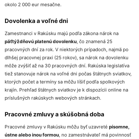
okolo 2 000 eur mesačne.
Dovolenka a voľné dni
Zamestnanci v Rakúsku majú podľa zákona nárok na
päťtýždňovú platenú dovolenku
, čo znamená 25
pracovných dní za rok. V niektorých prípadoch, najmä po
dlhšej pracovnej praxi (25 rokov), sa nárok na dovolenku
môže zvýšiť až na 30 pracovných dní. Rakúska legislatíva
tiež stanovuje nárok na voľné dni počas štátnych sviatkov,
ktorých počet a termíny sa môžu líšiť podľa spolkových
krajín. Prehľad štátnych sviatkov je k dispozícii online na
príslušných rakúskych webových stránkach.
Pracovné zmluvy a skúšobná doba
Pracovné zmluvy v Rakúsku môžu byť uzavreté
písomne,
ústne alebo inou formou
, no zamestnávateľ má povinnosť