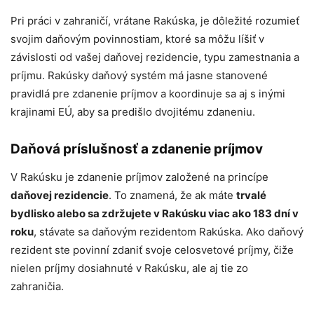
Pri práci v zahraničí, vrátane Rakúska, je dôležité rozumieť
svojim daňovým povinnostiam, ktoré sa môžu líšiť v
závislosti od vašej daňovej rezidencie, typu zamestnania a
príjmu. Rakúsky daňový systém má jasne stanovené
pravidlá pre zdanenie príjmov a koordinuje sa aj s inými
krajinami EÚ, aby sa predišlo dvojitému zdaneniu.
Daňová príslušnosť a zdanenie príjmov
V Rakúsku je zdanenie príjmov založené na princípe
daňovej rezidencie
. To znamená, že ak máte
trvalé
bydlisko alebo sa zdržujete v Rakúsku viac ako 183 dní v
roku
, stávate sa daňovým rezidentom Rakúska. Ako daňový
rezident ste povinní zdaniť svoje celosvetové príjmy, čiže
nielen príjmy dosiahnuté v Rakúsku, ale aj tie zo
zahraničia.