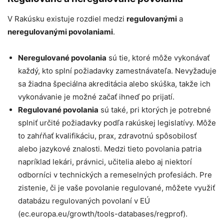
V Rakúsku existuje rozdiel medzi
regulovanými
a
neregulovanými povolaniami
.
Neregulované povolania
sú tie, ktoré môže vykonávať
každý, kto splní požiadavky zamestnávateľa. Nevyžaduje
sa žiadna špeciálna akreditácia alebo skúška, takže ich
vykonávanie je možné začať ihneď po prijatí.
Regulované povolania
sú také, pri ktorých je potrebné
splniť určité požiadavky podľa rakúskej legislatívy. Môže
to zahŕňať kvalifikáciu, prax, zdravotnú spôsobilosť
alebo jazykové znalosti. Medzi tieto povolania patria
napríklad lekári, právnici, učitelia alebo aj niektorí
odborníci v technických a remeselných profesiách. Pre
zistenie, či je vaše povolanie regulované, môžete využiť
databázu regulovaných povolaní v EÚ
(ec.europa.eu/growth/tools-databases/regprof).