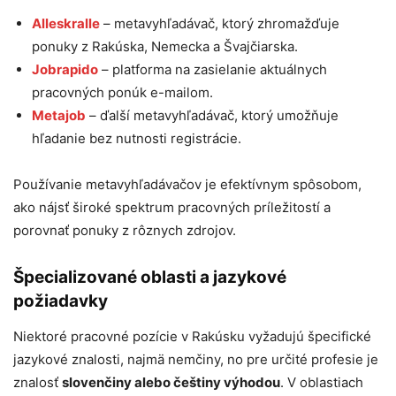
Alleskralle
– metavyhľadávač, ktorý zhromažďuje
ponuky z Rakúska, Nemecka a Švajčiarska.
Jobrapido
– platforma na zasielanie aktuálnych
pracovných ponúk e-mailom.
Metajob
– ďalší metavyhľadávač, ktorý umožňuje
hľadanie bez nutnosti registrácie.
Používanie metavyhľadávačov je efektívnym spôsobom,
ako nájsť široké spektrum pracovných príležitostí a
porovnať ponuky z rôznych zdrojov.
Špecializované oblasti a jazykové
požiadavky
Niektoré pracovné pozície v Rakúsku vyžadujú špecifické
jazykové znalosti, najmä nemčiny, no pre určité profesie je
znalosť
slovenčiny alebo češtiny výhodou
. V oblastiach