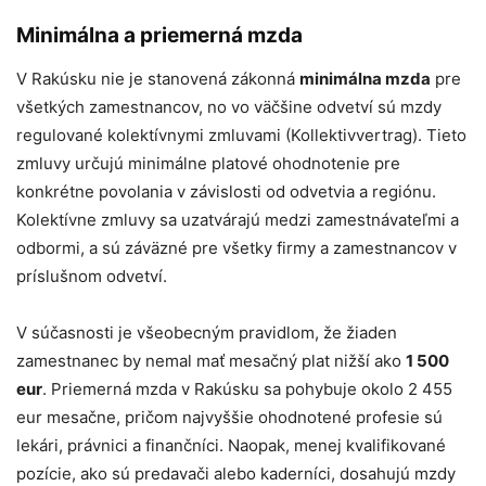
Minimálna a priemerná mzda
V Rakúsku nie je stanovená zákonná
minimálna mzda
pre
všetkých zamestnancov, no vo väčšine odvetví sú mzdy
regulované kolektívnymi zmluvami (Kollektivvertrag). Tieto
zmluvy určujú minimálne platové ohodnotenie pre
konkrétne povolania v závislosti od odvetvia a regiónu.
Kolektívne zmluvy sa uzatvárajú medzi zamestnávateľmi a
odbormi, a sú záväzné pre všetky firmy a zamestnancov v
príslušnom odvetví.
V súčasnosti je všeobecným pravidlom, že žiaden
zamestnanec by nemal mať mesačný plat nižší ako
1 500
eur
. Priemerná mzda v Rakúsku sa pohybuje okolo 2 455
eur mesačne, pričom najvyššie ohodnotené profesie sú
lekári, právnici a finančníci. Naopak, menej kvalifikované
pozície, ako sú predavači alebo kaderníci, dosahujú mzdy