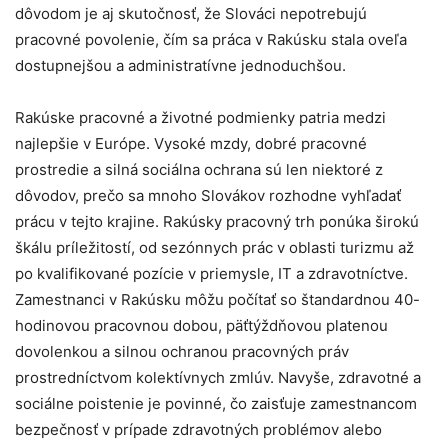
dôvodom je aj skutočnosť, že Slováci nepotrebujú
pracovné povolenie, čím sa práca v Rakúsku stala oveľa
dostupnejšou a administratívne jednoduchšou.
Rakúske pracovné a životné podmienky patria medzi
najlepšie v Európe. Vysoké mzdy, dobré pracovné
prostredie a silná sociálna ochrana sú len niektoré z
dôvodov, prečo sa mnoho Slovákov rozhodne vyhľadať
prácu v tejto krajine. Rakúsky pracovný trh ponúka širokú
škálu príležitostí, od sezónnych prác v oblasti turizmu až
po kvalifikované pozície v priemysle, IT a zdravotníctve.
Zamestnanci v Rakúsku môžu počítať so štandardnou 40-
hodinovou pracovnou dobou, päťtýždňovou platenou
dovolenkou a silnou ochranou pracovných práv
prostredníctvom kolektívnych zmlúv. Navyše, zdravotné a
sociálne poistenie je povinné, čo zaisťuje zamestnancom
bezpečnosť v prípade zdravotných problémov alebo