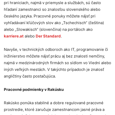
pri hraniciach, najmä v priemysle a službách, sú často
hľadaní zamestnanci so znalosťou slovenského alebo
českého jazyka. Pracovné ponuky môžete nájsť pri
vyhľadávaní kľúčových slov ako „Tschechisch“ (čeština)
alebo „Slowakisch“ (slovenčina) na portáloch ako
karriere.at
alebo
Der Standard
.
Navyše, v technických odboroch ako IT, programovanie či
inžinierstvo môžete nájsť prácu aj bez znalosti nemčiny,
najmä v medzinárodných firmách so sídlom vo Viedni alebo
iných veľkých mestách. V takýchto prípadoch je znalosť
angličtiny často postačujúca.
Pracovné podmienky v Rakúsku
Rakúsko ponúka stabilné a dobre regulované pracovné
prostredie, ktoré zaručuje zamestnancom jasné práva a