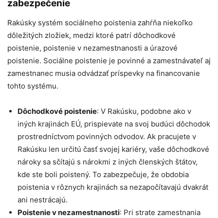
zabezpečenie
Rakúsky systém sociálneho poistenia zahŕňa niekoľko
dôležitých zložiek, medzi ktoré patrí dôchodkové
poistenie, poistenie v nezamestnanosti a úrazové
poistenie. Sociálne poistenie je povinné a zamestnávateľ aj
zamestnanec musia odvádzať príspevky na financovanie
tohto systému.
Dôchodkové poistenie
: V Rakúsku, podobne ako v
iných krajinách EÚ, prispievate na svoj budúci dôchodok
prostredníctvom povinných odvodov. Ak pracujete v
Rakúsku len určitú časť svojej kariéry, vaše dôchodkové
nároky sa sčítajú s nárokmi z iných členských štátov,
kde ste boli poistený. To zabezpečuje, že obdobia
poistenia v rôznych krajinách sa nezapočítavajú dvakrát
ani nestrácajú.
Poistenie v nezamestnanosti
: Pri strate zamestnania