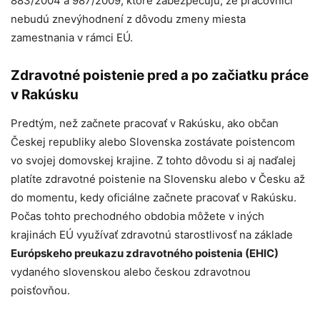
883/2004 a 987/2009, ktoré zabezpečujú, že pracovníci
nebudú znevýhodnení z dôvodu zmeny miesta
zamestnania v rámci EÚ.
Zdravotné poistenie pred a po začiatku práce
v Rakúsku
Predtým, než začnete pracovať v Rakúsku, ako občan
Českej republiky alebo Slovenska zostávate poistencom
vo svojej domovskej krajine. Z tohto dôvodu si aj naďalej
platíte zdravotné poistenie na Slovensku alebo v Česku až
do momentu, kedy oficiálne začnete pracovať v Rakúsku.
Počas tohto prechodného obdobia môžete v iných
krajinách EÚ využívať zdravotnú starostlivosť na základe
Európskeho preukazu zdravotného poistenia (EHIC)
vydaného slovenskou alebo českou zdravotnou
poisťovňou.