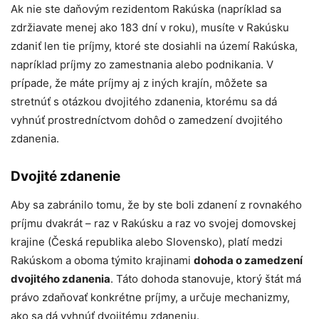
Ak nie ste daňovým rezidentom Rakúska (napríklad sa
zdržiavate menej ako 183 dní v roku), musíte v Rakúsku
zdaniť len tie príjmy, ktoré ste dosiahli na území Rakúska,
napríklad príjmy zo zamestnania alebo podnikania. V
prípade, že máte príjmy aj z iných krajín, môžete sa
stretnúť s otázkou dvojitého zdanenia, ktorému sa dá
vyhnúť prostredníctvom dohôd o zamedzení dvojitého
zdanenia.
Dvojité zdanenie
Aby sa zabránilo tomu, že by ste boli zdanení z rovnakého
príjmu dvakrát – raz v Rakúsku a raz vo svojej domovskej
krajine (Česká republika alebo Slovensko), platí medzi
Rakúskom a oboma týmito krajinami
dohoda o zamedzení
dvojitého zdanenia
. Táto dohoda stanovuje, ktorý štát má
právo zdaňovať konkrétne príjmy, a určuje mechanizmy,
ako sa dá vyhnúť dvojitému zdaneniu.