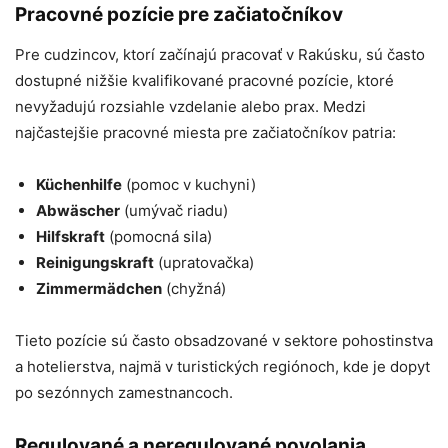
Pracovné pozície pre začiatočníkov
Pre cudzincov, ktorí začínajú pracovať v Rakúsku, sú často
dostupné nižšie kvalifikované pracovné pozície, ktoré
nevyžadujú rozsiahle vzdelanie alebo prax. Medzi
najčastejšie pracovné miesta pre začiatočníkov patria:
Küchenhilfe
(pomoc v kuchyni)
Abwäscher
(umývač riadu)
Hilfskraft
(pomocná sila)
Reinigungskraft
(upratovačka)
Zimmermädchen
(chyžná)
Tieto pozície sú často obsadzované v sektore pohostinstva
a hotelierstva, najmä v turistických regiónoch, kde je dopyt
po sezónnych zamestnancoch.
Regulované a neregulované povolania