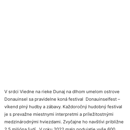
V srdci Viedne na rieke Dunaj na dlhom umelom ostrove
Donauinsel sa pravidelne koná festival Donauinselfest –
víkend plný hudby a zábavy. Každoročný hudobný festival
je s prevažne miestnymi interpretmi a príležitostnými
medzinárodnými hviezdami. Zvyčajne ho navštívi približne
2,5 milióna ľudí. V roku 2022 malo podujatie vyše 600