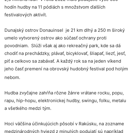
hodín hudby na 11 pódiách s množstvom ďalších
festivalových aktivít.
Dunajský ostrov Donauinsel je 21 km dlhý a 250 m široký
umelo vytvorený ostrov ako súčasť ochrany proti
povodniam. Slúži však aj ako rekreačný park, kde sa dá
chodiť na prechádzky, plávať, bicyklovať, šliapať, liezť, jesť,
piť a celkovo sa zabávať. A každý rok sa na jeden víkend
jeho časť premení na obrovský hudobný festival pod holým
nebom.
Hudba zvyčajne zahŕňa rôzne žánre vrátane rocku, popu,
rapu, hip-hopu, elektronickej hudby, swingu, folku, metalu
a všetkého medzi tým.
Hoci väčšina účinkujúcich pôsobí v Rakúsku, na zozname
medzinárodných hviezd z minulých podujatí sú napríklad