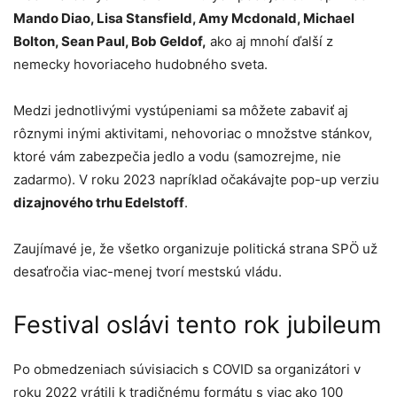
Mando Diao, Lisa Stansfield, Amy Mcdonald, Michael
Bolton, Sean Paul, Bob Geldof,
ako aj mnohí ďalší z
nemecky hovoriaceho hudobného sveta.
Medzi jednotlivými vystúpeniami sa môžete zabaviť aj
rôznymi inými aktivitami, nehovoriac o množstve stánkov,
ktoré vám zabezpečia jedlo a vodu (samozrejme, nie
zadarmo). V roku 2023 napríklad očakávajte pop-up verziu
dizajnového trhu Edelstoff
.
Zaujímavé je, že všetko organizuje politická strana SPÖ už
desaťročia viac-menej tvorí mestskú vládu.
Festival oslávi tento rok jubileum
Po obmedzeniach súvisiacich s COVID sa organizátori v
roku 2022 vrátili k tradičnému formátu s viac ako 100