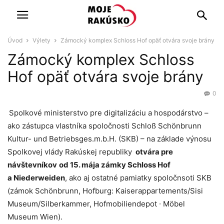
Úvod
Výlety
Zámocký komplex Schloss Hof opäť otvára svoje brány
Zámocký komplex Schloss
Hof opäť otvára svoje brány
0
Spolkové ministerstvo pre digitalizáciu a hospodárstvo –
ako zástupca vlastníka spoločnosti Schloß Schönbrunn
Kultur- und Betriebsges.m.b.H. (SKB) – na základe výnosu
Spolkovej vlády Rakúskej republiky
otvára pre
návštevníkov
od 15. mája zámky Schloss Hof
a Niederweiden
, ako aj ostatné pamiatky spoločnsoti SKB
(zámok Schönbrunn, Hofburg: Kaiserappartements/Sisi
Museum/Silberkammer, Hofmobiliendepot ∙ Möbel
Museum Wien).