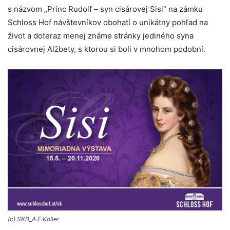
s názvom „Princ Rudolf – syn cisárovej Sisi“ na zámku
Schloss Hof návštevníkov obohatí o unikátny pohľad na
život a doteraz menej známe stránky jediného syna
cisárovnej Alžbety, s ktorou si boli v mnohom podobní.
(c) SKB_A.E.Koller