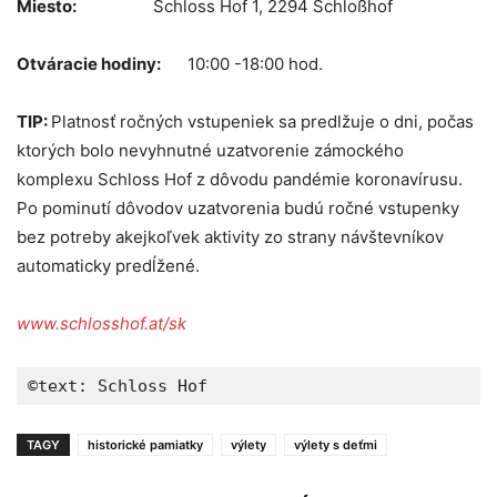
Miesto:
Schloss Hof 1, 2294 Schloßhof
Otváracie hodiny:
10:00 -18:00 hod.
TIP:
Platnosť ročných vstupeniek sa predlžuje o dni, počas
ktorých bolo nevyhnutné uzatvorenie zámockého
komplexu Schloss Hof z dôvodu pandémie koronavírusu.
Po pominutí dôvodov uzatvorenia budú ročné vstupenky
bez potreby akejkoľvek aktivity zo strany návštevníkov
automaticky predĺžené.
www.schlosshof.at/sk
©text: Schloss Hof
TAGY
historické pamiatky
výlety
výlety s deťmi