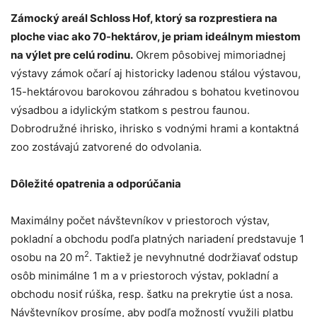
Zámocký areál Schloss Hof, ktorý sa rozprestiera na
ploche viac ako 70-hektárov, je priam ideálnym miestom
na výlet pre celú rodinu.
Okrem pôsobivej mimoriadnej
výstavy zámok očarí aj historicky ladenou stálou výstavou,
15-hektárovou barokovou záhradou s bohatou kvetinovou
výsadbou a idylickým statkom s pestrou faunou.
Dobrodružné ihrisko, ihrisko s vodnými hrami a kontaktná
zoo zostávajú zatvorené do odvolania.
Dôležité opatrenia a odporúčania
Maximálny počet návštevníkov v priestoroch výstav,
pokladní a obchodu podľa platných nariadení predstavuje 1
2
osobu na 20 m
. Taktiež je nevyhnutné dodržiavať odstup
osôb minimálne 1 m a v priestoroch výstav, pokladní a
obchodu nosiť rúška, resp. šatku na prekrytie úst a nosa.
Návštevníkov prosíme, aby podľa možností využili platbu