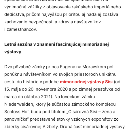
výnimočné zážitky z objavovania rakúskeho imperiálneho
dedičstva, pričom najvyššou prioritou aj naďalej zostáva
zachovanie bezpečnosti a zdravia návštevníkov
i zamestnancov.
Letná sezóna v znamení fascinujúcej mimoriadnej
výstavy
Dva pôvabné zámky princa Eugena na Moravskom poli
ponúknu návštevníkom vo svojich priestoroch unikátnu
cestu do histórie v podobe
mimoriadnej výstavy Sisi
(od
15. mája do 20. novembra 2020 a po zimnej prestávke od
marca do októbra 2021). Na loveckom zámku
Niederweiden, ktorý je súčasťou zámockého komplexu
Schloss Hof, budú pod titulom „Cisárovná Sisi – žena a
panovníčka“ predstavené stovky vzácnych exponátov zo
zbierky cisárovnej Alžbety. Druhá časť mimoriadnej výstavy