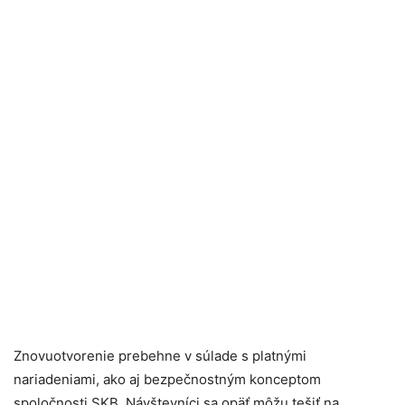
Znovuotvorenie prebehne v súlade s platnými
nariadeniami, ako aj bezpečnostným konceptom
spoločnosti SKB. Návštevníci sa opäť môžu tešiť na