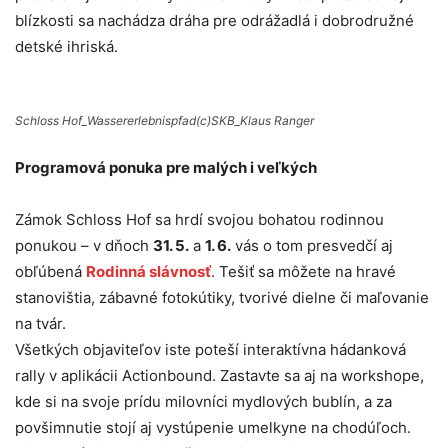
blízkosti sa nachádza dráha pre odrážadlá i dobrodružné
detské ihriská.
Schloss Hof_Wassererlebnispfad(c)SKB_Klaus Ranger
Programová ponuka pre malých i veľkých
Zámok Schloss Hof sa hrdí svojou bohatou rodinnou
ponukou – v dňoch
31. 5.
a
1. 6.
vás o tom presvedčí aj
obľúbená
Rodinná slávnosť
. Tešiť sa môžete na hravé
stanovištia, zábavné fotokútiky, tvorivé dielne či maľovanie
na tvár.
Všetkých objaviteľov iste poteší interaktívna hádanková
rally v aplikácii Actionbound. Zastavte sa aj na workshope,
kde si na svoje prídu milovníci mydlových bublín, a za
povšimnutie stojí aj vystúpenie umelkyne na chodúľoch.