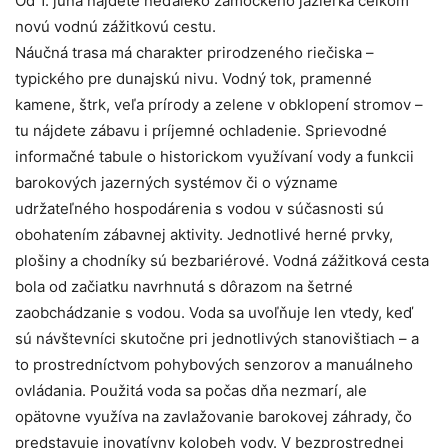
Od 1. júna nájdete neďaleko zámockého jazierka celkom
novú vodnú zážitkovú cestu.
Náučná trasa má charakter prirodzeného riečiska –
typického pre dunajskú nivu. Vodný tok, pramenné
kamene, štrk, veľa prírody a zelene v obklopení stromov –
tu nájdete zábavu i príjemné ochladenie. Sprievodné
informačné tabule o historickom využívaní vody a funkcii
barokových jazerných systémov či o význame
udržateľného hospodárenia s vodou v súčasnosti sú
obohatením zábavnej aktivity. Jednotlivé herné prvky,
plošiny a chodníky sú bezbariérové. Vodná zážitková cesta
bola od začiatku navrhnutá s dôrazom na šetrné
zaobchádzanie s vodou. Voda sa uvoľňuje len vtedy, keď
sú návštevníci skutočne pri jednotlivých stanovištiach – a
to prostredníctvom pohybových senzorov a manuálneho
ovládania. Použitá voda sa počas dňa nezmarí, ale
opätovne využíva na zavlažovanie barokovej záhrady, čo
predstavuje inovatívny kolobeh vody. V bezprostrednej