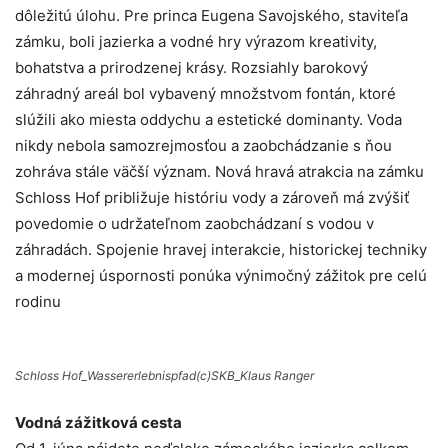
dôležitú úlohu. Pre princa Eugena Savojského, staviteľa
zámku, boli jazierka a vodné hry výrazom kreativity,
bohatstva a prirodzenej krásy. Rozsiahly barokový
záhradný areál bol vybavený množstvom fontán, ktoré
slúžili ako miesta oddychu a estetické dominanty. Voda
nikdy nebola samozrejmosťou a zaobchádzanie s ňou
zohráva stále väčší význam. Nová hravá atrakcia na zámku
Schloss Hof približuje históriu vody a zároveň má zvýšiť
povedomie o udržateľnom zaobchádzaní s vodou v
záhradách. Spojenie hravej interakcie, historickej techniky
a modernej úspornosti ponúka výnimočný zážitok pre celú
rodinu
Schloss Hof_Wassererlebnispfad(c)SKB_Klaus Ranger
Vodná zážitková cesta