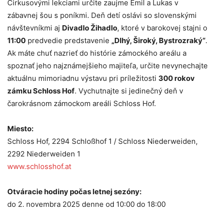
Cirkusovými lekciami určite zaujme Emil a Lukas v
zábavnej šou s poníkmi. Deň detí oslávi so slovenskými
návštevníkmi aj
Divadlo Žihadlo
, ktoré v barokovej stajni o
11:00
predvedie predstavenie
„Dlhý, Široký, Bystrozraký“
.
Ak máte chuť nazrieť do histórie zámockého areálu a
spoznať jeho najznámejšieho majiteľa, určite nevynechajte
aktuálnu mimoriadnu výstavu pri príležitosti
300 rokov
zámku Schloss Hof
. Vychutnajte si jedinečný deň v
čarokrásnom zámockom areáli Schloss Hof.
Miesto:
Schloss Hof, 2294 Schloßhof 1 / Schloss Niederweiden,
2292 Niederweiden 1
www.schlosshof.at
Otváracie hodiny počas letnej sezóny:
do 2. novembra 2025 denne od 10:00 do 18:00