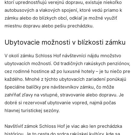
ktorí uprednostňujú verejnú dopravu, existuje niekoľko
autobusových a vlakových spojení, ktoré vedú priamo k
zámku alebo do blízkych obcí, odkiaľ je možné využiť
miestnu dopravu alebo pešiu prechádzku.
Ubytovacie možnosti v blízkosti zámku
V okolí zámku Schloss Hof návštevníci nájdu množstvo
ubytovacích možností. Od tradičných rakúskych penziónov,
cez rodinné hostince až po luxusné hotely – je tu niečo pre
každého. Mnohé z týchto ubytovacích zariadení ponúkajú
špeciálne balíčky pre návštevníkov zámku, čo môže
zahŕňať zľavy na vstupné, stravovanie alebo dopravu. Je
dobré si rezervovať ubytovanie vopred, najmä počas
hlavnej turistickej sezóny.
Navštíviť zámok Schloss Hof je viac ako len prechádzka
históriou. Je to cesta do srdca rakúskej kultúry, kde sa