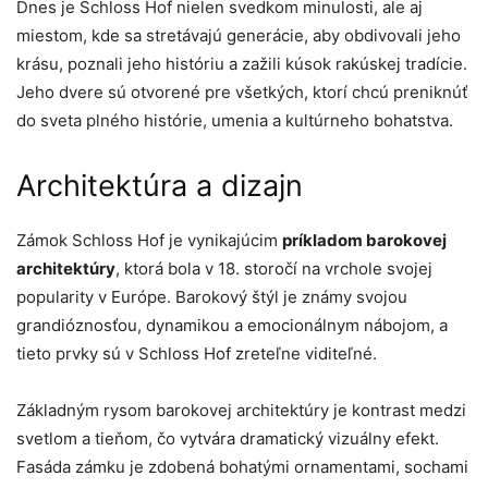
Dnes je Schloss Hof nielen svedkom minulosti, ale aj
miestom, kde sa stretávajú generácie, aby obdivovali jeho
krásu, poznali jeho históriu a zažili kúsok rakúskej tradície.
Jeho dvere sú otvorené pre všetkých, ktorí chcú preniknúť
do sveta plného histórie, umenia a kultúrneho bohatstva.
Architektúra a dizajn
Zámok Schloss Hof je vynikajúcim
príkladom barokovej
architektúry
, ktorá bola v 18. storočí na vrchole svojej
popularity v Európe. Barokový štýl je známy svojou
grandióznosťou, dynamikou a emocionálnym nábojom, a
tieto prvky sú v Schloss Hof zreteľne viditeľné.
Základným rysom barokovej architektúry je kontrast medzi
svetlom a tieňom, čo vytvára dramatický vizuálny efekt.
Fasáda zámku je zdobená bohatými ornamentami, sochami