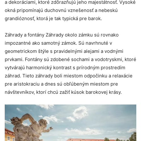
a dekoráciami, ktoré zdôrazňujú jeho majestátnosť. Vysoké
okná pripomínajú duchovnú vznešenosť a nebeskú
grandióznosť, ktorá je tak typická pre barok.
Záhrady a fontány Záhrady okolo zámku sú rovnako
impozantné ako samotný zámok. Sú navrhnuté v
geometrickom štýle s pravidelnými alejami a vodnými
prvkami. Fontány sú zdobené sochami a vodotryskmi, ktoré
vytvárajú harmonický kontrast s prírodným prostredím
záhrad. Tieto záhrady boli miestom odpočinku a relaxácie
pre aristokraciu a dnes sú obľúbeným miestom pre
návštevníkov, ktorí chcú zažiť kúsok barokovej krásy.