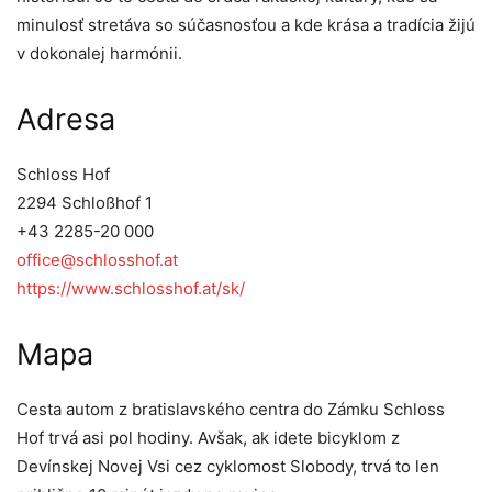
minulosť stretáva so súčasnosťou a kde krása a tradícia žijú
v dokonalej harmónii.
Adresa
Schloss Hof
2294 Schloßhof 1
+43 2285-20 000
office@schlosshof.at
https://www.schlosshof.at/sk/
Mapa
Cesta autom z bratislavského centra do Zámku Schloss
Hof trvá asi pol hodiny. Avšak, ak idete bicyklom z
Devínskej Novej Vsi cez cyklomost Slobody, trvá to len