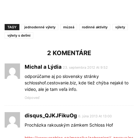
TAGY
jednodenné výlety
múzeá
rodinné aktivity
výlety
výlety s deťmi
2 KOMENTÁRE
Michal a Lýdia
23. septembra 2012 At 9:52
odporúčame aj po slovensky stránky
schlosshof.cestovanie.biz, kde tiež chýba nejaké to
video, ale je tam veľa info.
Odpoveď
disqus_QJKJFikuOg
6. júna 2013 At 13:00
Procházka rakouským zámkem Schloss Hof
http://www.rozhlas.cz/mozaika/zahranicni/_zprava/pr