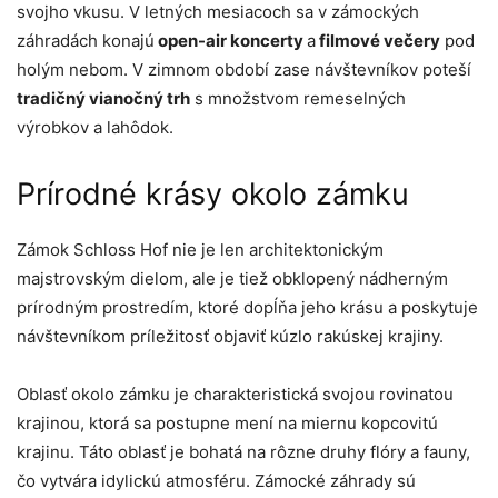
svojho vkusu. V letných mesiacoch sa v zámockých
záhradách konajú
open-air koncerty
a
filmové večery
pod
holým nebom. V zimnom období zase návštevníkov poteší
tradičný vianočný trh
s množstvom remeselných
výrobkov a lahôdok.
Prírodné krásy okolo zámku
Zámok Schloss Hof nie je len architektonickým
majstrovským dielom, ale je tiež obklopený nádherným
prírodným prostredím, ktoré dopĺňa jeho krásu a poskytuje
návštevníkom príležitosť objaviť kúzlo rakúskej krajiny.
Oblasť okolo zámku je charakteristická svojou rovinatou
krajinou, ktorá sa postupne mení na miernu kopcovitú
krajinu. Táto oblasť je bohatá na rôzne druhy flóry a fauny,
čo vytvára idylickú atmosféru. Zámocké záhrady sú