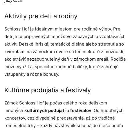
jazykoch.
Aktivity pre deti a rodiny
Schloss Hof je ideálnym miestom pre rodinné výlety. Pre
deti je tu pripravených množstvo zábavných a vzdelávacích
aktivít. Detské ihriská, tematické dielne alebo stretnutia so
zvieratami na zámockom dvore sú len niektoré z možností,
ako stráviť nezabudnuteľný deň v zámockom areáli. Rodičia
môžu využiť aj špeciálne rodinné balíčky, ktoré zahŕňajú
vstupenky a rôzne bonusy.
Kultúrne podujatia a festivaly
Zámok Schloss Hof je počas celého roka dejiskom
mnohých
kultúrnych podujatí
a
festivalov
. Od hudobných
koncertov, cez divadelné predstavenia, až po tradičné
remeselné trhy – každý návštevník si tu nájde niečo podľa