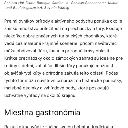
Schloss_Hof_Estate_Baroque_Garden__c__Schloss_Schoenbrunn_Kultur-
_und_Betriebsges.m.b.H._Severin_Wurnig
Pre milovníkov prírody a aktívneho oddychu ponúka okolie
zámku množstvo príležitostí na prechádzky a túry. Existuje
niekoľko dobre značených turistických chodníkov, ktoré
vedú cez malebné krajinné scenérie, pričom návštevníci
môžu obdivovať flóru, faunu a prírodné krásy oblasti.
Krátke prechádzky okolo zámockých záhrad sú ideálne pre
rodiny s deťmi, zatiaľ čo dlhšie túry ponúkajú možnosť
objaviť skryté kúty a prírodné zákutia tejto oblasti. Počas
týchto túr môžu návštevníci naraziť na historické pamiatky,
malebné dedinky a výhľadové body, ktoré poskytujú
úchvatné výhľady na okolitú krajinu.
Miestna gastronómia
Rakúska kuchyňa je známa svojou bohatou tradíciou a