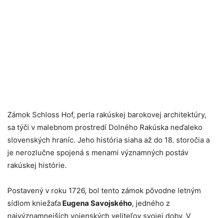
Zámok Schloss Hof, perla rakúskej barokovej architektúry,
sa týči v malebnom prostredí Dolného Rakúska neďaleko
slovenských hraníc. Jeho história siaha až do 18. storočia a
je nerozlučne spojená s menami významných postáv
rakúskej histórie.
Postavený v roku 1726, bol tento zámok pôvodne letným
sídlom kniežaťa
Eugena Savojského
, jedného z
najvýznamnejších vojenských veliteľov svojej doby. V