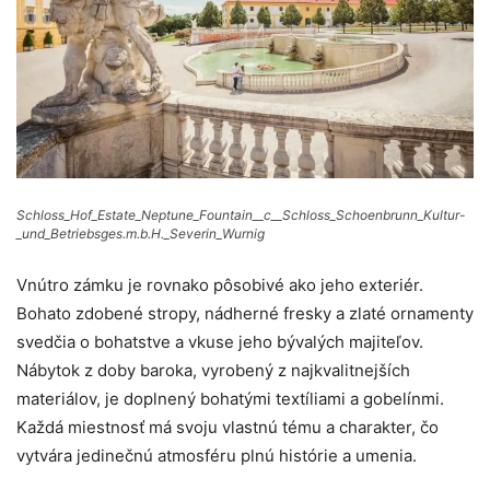
Schloss_Hof_Estate_Neptune_Fountain__c__Schloss_Schoenbrunn_Kultur-
_und_Betriebsges.m.b.H._Severin_Wurnig
Vnútro zámku je rovnako pôsobivé ako jeho exteriér.
Bohato zdobené stropy, nádherné fresky a zlaté ornamenty
svedčia o bohatstve a vkuse jeho bývalých majiteľov.
Nábytok z doby baroka, vyrobený z najkvalitnejších
materiálov, je doplnený bohatými textíliami a gobelínmi.
Každá miestnosť má svoju vlastnú tému a charakter, čo
vytvára jedinečnú atmosféru plnú histórie a umenia.