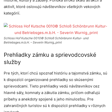
histórie, kultúry a zábavy. Ponúka širokú škálu atrakcií a
aktivít, ktoré oslovujú návštevníkov všetkých vekových
kategórií.
Schloss Hof Kutsche 0010© Schloß Schönbrunn Kultur- und
Betriebsges.m.b.H. – Severin Wurnig_print
Prehliadky zámku a sprievodcovské
služby
Pre tých, ktorí chcú spoznať históriu a tajomstvá zámku, sú
k dispozícii organizované prehliadky so skúsenými
sprievodcami. Tieto prehliadky vedú návštevníkov cez
hlavné sály, komnaty a zákutia zámku, pričom odhaľujú
príbehy a anekdoty spojené s jeho minulosťou. Pre
zahraničných turistov sú k dispozícii prehliadky v rôznych