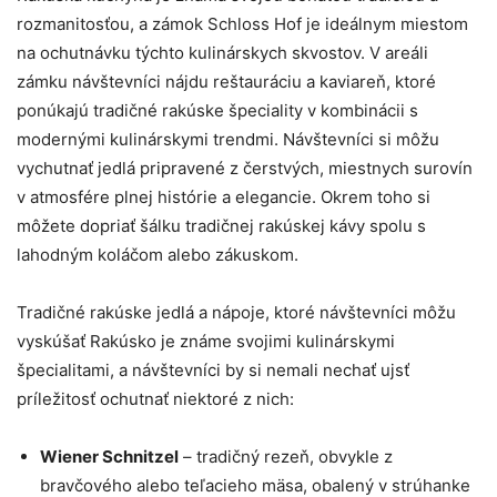
rozmanitosťou, a zámok Schloss Hof je ideálnym miestom
na ochutnávku týchto kulinárskych skvostov. V areáli
zámku návštevníci nájdu reštauráciu a kaviareň, ktoré
ponúkajú
tradičné rakúske špeciality v kombinácii s
modernými kulinárskymi trendmi. Návštevníci si môžu
vychutnať jedlá pripravené z čerstvých, miestnych surovín
v atmosfére plnej histórie a elegancie. Okrem toho si
môžete dopriať šálku tradičnej rakúskej kávy spolu s
lahodným koláčom alebo zákuskom.
Tradičné rakúske jedlá a nápoje, ktoré návštevníci môžu
vyskúšať Rakúsko je známe svojimi kulinárskymi
špecialitami, a návštevníci by si nemali nechať ujsť
príležitosť ochutnať niektoré z nich:
Wiener Schnitzel
– tradičný rezeň, obvykle z
bravčového alebo teľacieho mäsa, obalený v strúhanke