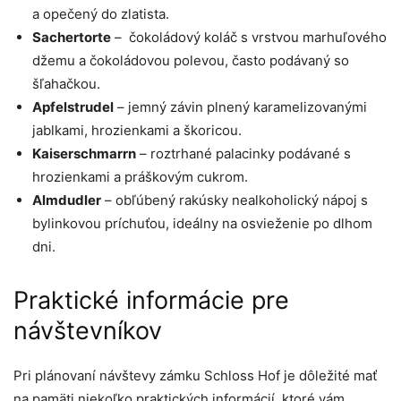
a opečený do zlatista.
Sachertorte
– čokoládový koláč s vrstvou marhuľového
džemu a čokoládovou polevou, často podávaný so
šľahačkou.
Apfelstrudel
– jemný závin plnený karamelizovanými
jablkami, hrozienkami a škoricou.
Kaiserschmarrn
– roztrhané palacinky podávané s
hrozienkami a práškovým cukrom.
Almdudler
– obľúbený rakúsky nealkoholický nápoj s
bylinkovou príchuťou, ideálny na osvieženie po dlhom
dni.
Praktické informácie pre
návštevníkov
Pri plánovaní návštevy zámku Schloss Hof je dôležité mať
na pamäti niekoľko praktických informácií, ktoré vám