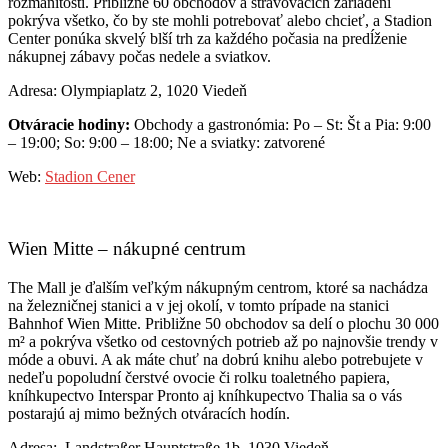
rozmanitosti. Približne 60 obchodov a stravovacích zariadení
pokrýva všetko, čo by ste mohli potrebovať alebo chcieť, a Stadion
Center ponúka skvelý blší trh za každého počasia na predĺženie
nákupnej zábavy počas nedele a sviatkov.
Adresa: Olympiaplatz 2, 1020 Viedeň
Otváracie hodiny:
Obchody a gastronómia: Po – St: Št a Pia: 9:00
– 19:00; So: 9:00 – 18:00; Ne a sviatky: zatvorené
Web:
Stadion Cener
Wien Mitte – nákupné centrum
The Mall je ďalším veľkým nákupným centrom, ktoré sa nachádza
na železničnej stanici a v jej okolí, v tomto prípade na stanici
Bahnhof Wien Mitte. Približne 50 obchodov sa delí o plochu 30 000
m² a pokrýva všetko od cestovných potrieb až po najnovšie trendy v
móde a obuvi. A ak máte chuť na dobrú knihu alebo potrebujete v
nedeľu popoludní čerstvé ovocie či rolku toaletného papiera,
kníhkupectvo Interspar Pronto aj kníhkupectvo Thalia sa o vás
postarajú aj mimo bežných otváracích hodín.
Adresa: Landstraßer Hauptstraße 1b, 1030 Viedeň