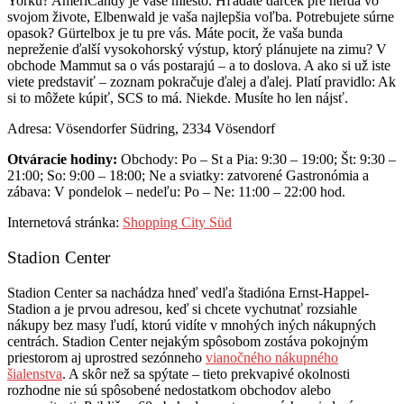
Yorku? AmeriCandy je vaše miesto. Hľadáte darček pre nerda vo
svojom živote, Elbenwald je vaša najlepšia voľba. Potrebujete súrne
opasok? Gürtelbox je tu pre vás. Máte pocit, že vaša bunda
nepreženie ďalší vysokohorský výstup, ktorý plánujete na zimu? V
obchode Mammut sa o vás postarajú – a to doslova. A ako si už iste
viete predstaviť – zoznam pokračuje ďalej a ďalej. Platí pravidlo: Ak
si to môžete kúpiť, SCS to má. Niekde. Musíte ho len nájsť.
Adresa: Vösendorfer Südring, 2334 Vösendorf
Otváracie hodiny:
Obchody: Po – St a Pia: 9:30 – 19:00; Št: 9:30 –
21:00; So: 9:00 – 18:00; Ne a sviatky: zatvorené Gastronómia a
zábava: V pondelok – nedeľu: Po – Ne: 11:00 – 22:00 hod.
Internetová stránka:
Shopping City Süd
Stadion Center
Stadion Center sa nachádza hneď vedľa štadióna Ernst-Happel-
Stadion a je prvou adresou, keď si chcete vychutnať rozsiahle
nákupy bez masy ľudí, ktorú vidíte v mnohých iných nákupných
centrách. Stadion Center nejakým spôsobom zostáva pokojným
priestorom aj uprostred sezónneho
vianočného nákupného
šialenstva
. A skôr než sa spýtate – tieto prekvapivé okolnosti
rozhodne nie sú spôsobené nedostatkom obchodov alebo