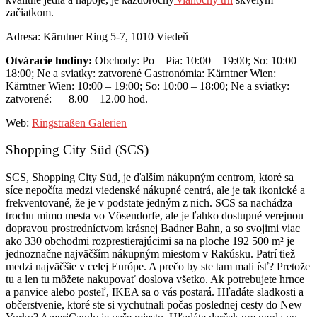
začiatkom.
Adresa: Kärntner Ring 5-7, 1010 Viedeň
Otváracie hodiny:
Obchody: Po – Pia: 10:00 – 19:00; So: 10:00 –
18:00; Ne a sviatky: zatvorené Gastronómia: Kärntner Wien:
Kärntner Wien: 10:00 – 19:00; So: 10:00 – 18:00; Ne a sviatky:
zatvorené: 8.00 – 12.00 hod.
Web:
Ringstraßen Galerien
Shopping City Süd (SCS)
SCS, Shopping City Süd, je ďalším nákupným centrom, ktoré sa
síce nepočíta medzi viedenské nákupné centrá, ale je tak ikonické a
frekventované, že je v podstate jedným z nich. SCS sa nachádza
trochu mimo mesta vo Vösendorfe, ale je ľahko dostupné verejnou
dopravou prostredníctvom krásnej Badner Bahn, a so svojimi viac
ako 330 obchodmi rozprestierajúcimi sa na ploche 192 500 m² je
jednoznačne najväčším nákupným miestom v Rakúsku. Patrí tiež
medzi najväčšie v celej Európe. A prečo by ste tam mali ísť? Pretože
tu a len tu môžete nakupovať doslova všetko. Ak potrebujete hrnce
a panvice alebo posteľ, IKEA sa o vás postará. Hľadáte sladkosti a
občerstvenie, ktoré ste si vychutnali počas poslednej cesty do New