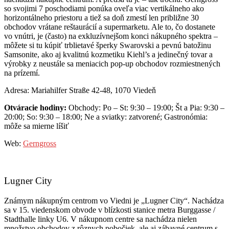
so svojimi 7 poschodiami ponúka oveľa viac vertikálneho ako
horizontálneho priestoru a tiež sa doň zmestí len približne 30
obchodov vrátane reštaurácií a supermarketu. Ale to, čo dostanete
vo vnútri, je (často) na exkluzívnejšom konci nákupného spektra –
môžete si tu kúpiť trblietavé šperky Swarovski a pevnú batožinu
Samsonite, ako aj kvalitnú kozmetiku Kiehl’s a jedinečný tovar a
výrobky z neustále sa meniacich pop-up obchodov rozmiestnených
na prízemí.
Adresa: Mariahilfer Straße 42-48, 1070 Viedeň
Otváracie hodiny:
Obchody: Po – St: 9:30 – 19:00; Št a Pia: 9:30 –
20:00; So: 9:30 – 18:00; Ne a sviatky: zatvorené; Gastronómia:
môže sa mierne líšiť
Web:
Gerngross
Lugner City
Známym nákupným centrom vo Viedni je „Lugner City“. Nachádza
sa v 15. viedenskom obvode v blízkosti stanice metra Burggasse /
Stadthalle linky U6. V nákupnom centre sa nachádza nielen
množstvo obchodov z rôznych pobočiek, ale aj zábavné centrum s