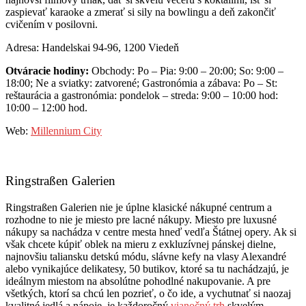
zaspievať karaoke a zmerať si sily na bowlingu a deň zakončiť
cvičením v posilovni.
Adresa: Handelskai 94-96, 1200 Viedeň
Otváracie hodiny:
Obchody: Po – Pia: 9:00 – 20:00; So: 9:00 –
18:00; Ne a sviatky: zatvorené; Gastronómia a zábava: Po – St:
reštaurácia a gastronómia: pondelok – streda: 9:00 – 10:00 hod:
10:00 – 12:00 hod.
Web:
Millennium City
Ringstraßen Galerien
Ringstraßen Galerien nie je úplne klasické nákupné centrum a
rozhodne to nie je miesto pre lacné nákupy. Miesto pre luxusné
nákupy sa nachádza v centre mesta hneď vedľa Štátnej opery. Ak si
však chcete kúpiť oblek na mieru z exkluzívnej pánskej dielne,
najnovšiu taliansku detskú módu, slávne kefy na vlasy Alexandré
alebo vynikajúce delikatesy, 50 butikov, ktoré sa tu nachádzajú, je
ideálnym miestom na absolútne pohodlné nakupovanie. A pre
všetkých, ktorí sa chcú len pozrieť, o čo ide, a vychutnať si naozaj
kvalitné jedlá a nápoje, je každoročný
vianočný trh
skvelým