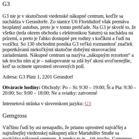
G3
G3 nie je v skutočnosti viedenské nákupné centrum, keďže sa
nachádza v Gerasdorfe. Zo stanice U6 Floridsdorf však premáva
bezplatný autobus, preto je v tomto prehľade. Na G3 je skvelé to, že
všetko (teda okrem obchodu s elektronikou Saturn) sa nachádza na
prízemí, a preto je ľahko dostupné pre rodiny s kočíkmi a ľudí na
vozíčku. So 130 obchodmi ponúka G3 veľkú rozmanitosť značiek
popretkávanú niekoľkými skutočne dobrými stravovacími
zariadeniami. Nákupné centrum sa nazýva „nákupným rezortom“ a
tak trochu ním aj je – nakupovanie sa zdá byť akosi uvoľnenejšie,
keď sa ocitnete uprostred otvorených polí.
Adresa: G3 Platz 1, 2201 Gerasdorf
Otváracie hodiny:
Obchody: Po – St: 9:30 – 19:00; Št a Pia: 9:30 –
20:00; So: 9:00 – 18:00; Ne a sviatky: zatvorené
Internetová stránka v slovenskom jazyku:
G3
Gerngross
Väčšinu ľudí by asi nenapadlo, že priamo uprostred najväčšej a
najrušnejšej viedenskej nákupnej ulice Mariahilfer Straße sa
nachádza nákupné centrum. A predsa tu je – tak trochu. Gerngross