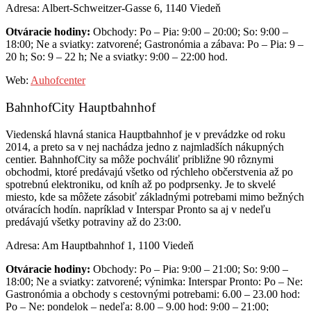
Adresa: Albert-Schweitzer-Gasse 6, 1140 Viedeň
Otváracie hodiny:
Obchody: Po – Pia: 9:00 – 20:00; So: 9:00 –
18:00; Ne a sviatky: zatvorené; Gastronómia a zábava: Po – Pia: 9 –
20 h; So: 9 – 22 h; Ne a sviatky: 9:00 – 22:00 hod.
Web:
Auhofcenter
BahnhofCity Hauptbahnhof
Viedenská hlavná stanica Hauptbahnhof je v prevádzke od roku
2014, a preto sa v nej nachádza jedno z najmladších nákupných
centier. BahnhofCity sa môže pochváliť približne 90 rôznymi
obchodmi, ktoré predávajú všetko od rýchleho občerstvenia až po
spotrebnú elektroniku, od kníh až po podprsenky. Je to skvelé
miesto, kde sa môžete zásobiť základnými potrebami mimo bežných
otváracích hodín. napríklad v Interspar Pronto sa aj v nedeľu
predávajú všetky potraviny až do 23:00.
Adresa: Am Hauptbahnhof 1, 1100 Viedeň
Otváracie hodiny:
Obchody: Po – Pia: 9:00 – 21:00; So: 9:00 –
18:00; Ne a sviatky: zatvorené; výnimka: Interspar Pronto: Po – Ne:
Gastronómia a obchody s cestovnými potrebami: 6.00 – 23.00 hod:
Po – Ne: pondelok – nedeľa: 8.00 – 9.00 hod: 9:00 – 21:00;