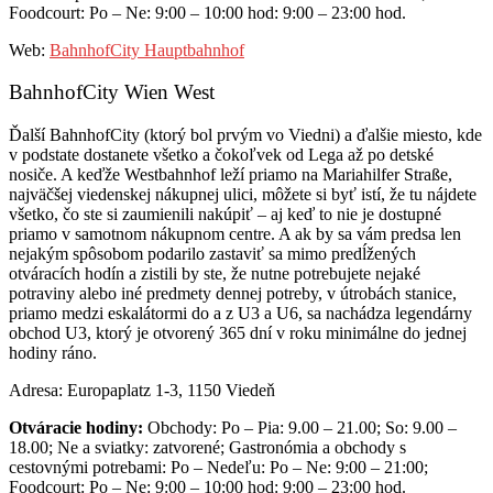
Foodcourt: Po – Ne: 9:00 – 10:00 hod: 9:00 – 23:00 hod.
Web:
BahnhofCity Hauptbahnhof
BahnhofCity Wien West
Ďalší BahnhofCity (ktorý bol prvým vo Viedni) a ďalšie miesto, kde
v podstate dostanete všetko a čokoľvek od Lega až po detské
nosiče. A keďže Westbahnhof leží priamo na Mariahilfer Straße,
najväčšej viedenskej nákupnej ulici, môžete si byť istí, že tu nájdete
všetko, čo ste si zaumienili nakúpiť – aj keď to nie je dostupné
priamo v samotnom nákupnom centre. A ak by sa vám predsa len
nejakým spôsobom podarilo zastaviť sa mimo predĺžených
otváracích hodín a zistili by ste, že nutne potrebujete nejaké
potraviny alebo iné predmety dennej potreby, v útrobách stanice,
priamo medzi eskalátormi do a z U3 a U6, sa nachádza legendárny
obchod U3, ktorý je otvorený 365 dní v roku minimálne do jednej
hodiny ráno.
Adresa: Europaplatz 1-3, 1150 Viedeň
Otváracie hodiny:
Obchody: Po – Pia: 9.00 – 21.00; So: 9.00 –
18.00; Ne a sviatky: zatvorené; Gastronómia a obchody s
cestovnými potrebami: Po – Nedeľu: Po – Ne: 9:00 – 21:00;
Foodcourt: Po – Ne: 9:00 – 10:00 hod: 9:00 – 23:00 hod.