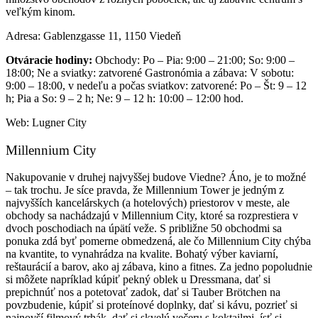
veľkým kinom.
Adresa: Gablenzgasse 11, 1150 Viedeň
Otváracie hodiny:
Obchody: Po – Pia: 9:00 – 21:00; So: 9:00 –
18:00; Ne a sviatky: zatvorené Gastronómia a zábava: V sobotu:
9:00 – 18:00, v nedeľu a počas sviatkov: zatvorené: Po – Št: 9 – 12
h; Pia a So: 9 – 2 h; Ne: 9 – 12 h: 10:00 – 12:00 hod.
Web: Lugner City
Millennium City
Nakupovanie v druhej najvyššej budove Viedne? Áno, je to možné
– tak trochu. Je síce pravda, že Millennium Tower je jedným z
najvyšších kancelárskych (a hotelových) priestorov v meste, ale
obchody sa nachádzajú v Millennium City, ktoré sa rozprestiera v
dvoch poschodiach na úpätí veže. S približne 50 obchodmi sa
ponuka zdá byť pomerne obmedzená, ale čo Millennium City chýba
na kvantite, to vynahrádza na kvalite. Bohatý výber kaviarní,
reštaurácií a barov, ako aj zábava, kino a fitnes. Za jedno popoludnie
si môžete napríklad kúpiť pekný oblek u Dressmana, dať si
prepichnúť nos a potetovať zadok, dať si Tauber Brötchen na
povzbudenie, kúpiť si proteínové doplnky, dať si kávu, pozrieť si
najnovší filmový trhák, dať si skvelú večeru s koktailmi, ísť si