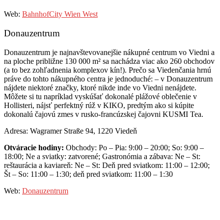
Web:
BahnhofCity Wien West
Donauzentrum
Donauzentrum je najnavštevovanejšie nákupné centrum vo Viedni a
na ploche približne 130 000 m² sa nachádza viac ako 260 obchodov
(a to bez zohľadnenia komplexov kín!). Prečo sa Viedenčania hrnú
práve do tohto nákupného centra je jednoduché: – v Donauzentrum
nájdete niektoré značky, ktoré nikde inde vo Viedni nenájdete.
Môžete si tu napríklad vyskúšať dokonalé plážové oblečenie v
Hollisteri, nájsť perfektný rúž v KIKO, predtým ako si kúpite
dokonalú čajovú zmes v rusko-francúzskej čajovni KUSMI Tea.
Adresa: Wagramer Straße 94, 1220 Viedeň
Otváracie hodiny:
Obchody: Po – Pia: 9:00 – 20:00; So: 9:00 –
18:00; Ne a sviatky: zatvorené; Gastronómia a zábava: Ne – St:
reštaurácia a kaviareň: Ne – St: Deň pred sviatkom: 11:00 – 12:00;
Št – So: 11:00 – 1:30; deň pred sviatkom: 11:00 – 1:30
Web:
Donauzentrum