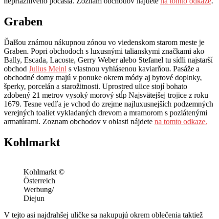
nepriaznivého počasia. Zoznam obchodov nájdete
na tomto odkaze
.
Graben
Ďalšou známou nákupnou zónou vo viedenskom starom meste je
Graben. Popri obchodoch s luxusnými talianskymi značkami ako
Bally, Escada, Lacoste, Gerry Weber alebo Stefanel tu sídli najstarší
obchod
Julius Meinl
s vlastnou vyhlásenou kaviarňou. Pasáže a
obchodné domy majú v ponuke okrem módy aj bytové doplnky,
šperky, porcelán a starožitnosti. Uprostred ulice stojí bohato
zdobený 21 metrov vysoký morový stĺp Najsvätejšej trojice z roku
1679. Tesne vedľa je vchod do zrejme najluxusnejších podzemných
verejných toaliet vykladaných drevom a mramorom s pozlátenými
armatúrami. Zoznam obchodov v oblasti nájdete
na tomto odkaze.
Kohlmarkt
Kohlmarkt ©
Österreich
Werbung/
Diejun
V tejto asi najdrahšej uličke sa nakupujú okrem oblečenia taktiež