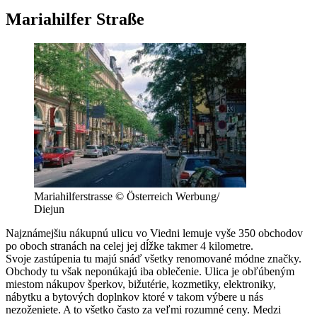
Mariahilfer Straße
Mariahilferstrasse © Österreich Werbung/
Diejun
Najznámejšiu nákupnú ulicu vo Viedni lemuje vyše 350 obchodov
po oboch stranách na celej jej dĺžke takmer 4 kilometre.
Svoje zastúpenia tu majú snáď všetky renomované módne značky.
Obchody tu však neponúkajú iba oblečenie. Ulica je obľúbeným
miestom nákupov šperkov, bižutérie, kozmetiky, elektroniky,
nábytku a bytových doplnkov ktoré v takom výbere u nás
nezoženiete. A to všetko často za veľmi rozumné ceny. Medzi