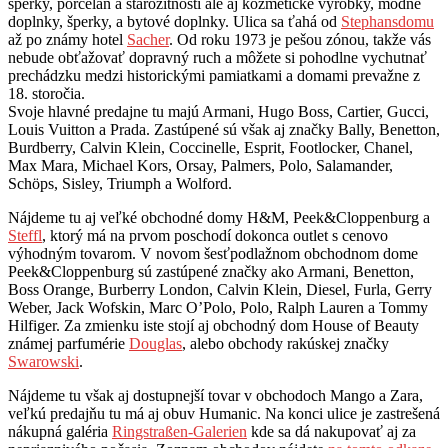
šperky, porcelán a starožitnosti ale aj kozmetické výrobky, módne
doplnky, šperky, a bytové doplnky. Ulica sa ťahá od
Stephansdomu
až po známy hotel
Sacher
. Od roku 1973 je pešou zónou, takže vás
nebude obťažovať dopravný ruch a môžete si pohodlne vychutnať
prechádzku medzi historickými pamiatkami a domami prevažne z
18. storočia.
Svoje hlavné predajne tu majú Armani, Hugo Boss, Cartier, Gucci,
Louis Vuitton a Prada. Zastúpené sú však aj značky Bally, Benetton,
Burdberry, Calvin Klein, Coccinelle, Esprit, Footlocker, Chanel,
Max Mara, Michael Kors, Orsay, Palmers, Polo, Salamander,
Schöps, Sisley, Triumph a Wolford.
Nájdeme tu aj veľké obchodné domy H&M, Peek&Cloppenburg a
Steffl
, ktorý má na prvom poschodí dokonca outlet s cenovo
výhodným tovarom. V novom šesťpodlažnom obchodnom dome
Peek&Cloppenburg sú zastúpené značky ako Armani, Benetton,
Boss Orange, Burberry London, Calvin Klein, Diesel, Furla, Gerry
Weber, Jack Wofskin, Marc O’Polo, Polo, Ralph Lauren a Tommy
Hilfiger. Za zmienku iste stojí aj obchodný dom House of Beauty
známej parfumérie
Douglas
, alebo obchody rakúskej značky
Swarowski
.
Nájdeme tu však aj dostupnejší tovar v obchodoch Mango a Zara,
veľkú predajňu tu má aj obuv Humanic. Na konci ulice je zastrešená
nákupná galéria
Ringstraßen-Galerien
kde sa dá nakupovať aj za