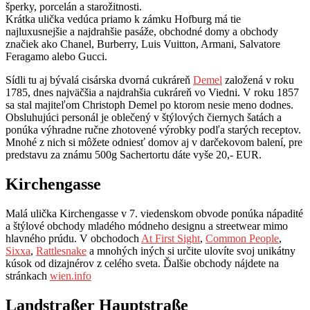
šperky, porcelán a starožitnosti.
Krátka ulička vedúca priamo k zámku Hofburg má tie
najluxusnejšie a najdrahšie pasáže, obchodné domy a obchody
značiek ako Chanel, Burberry, Luis Vuitton, Armani, Salvatore
Feragamo alebo Gucci.
Sídli tu aj bývalá cisárska dvorná cukráreň
Demel
založená v roku
1785, dnes najväčšia a najdrahšia cukráreň vo Viedni. V roku 1857
sa stal majiteľom Christoph Demel po ktorom nesie meno dodnes.
Obsluhujúci personál je oblečený v štýlových čiernych šatách a
ponúka výhradne ručne zhotovené výrobky podľa starých receptov.
Mnohé z nich si môžete odniesť domov aj v darčekovom balení, pre
predstavu za známu 500g Sachertortu dáte vyše 20,- EUR.
Kirchengasse
Malá ulička Kirchengasse v 7. viedenskom obvode ponúka nápadité
a štýlové obchody mladého módneho designu a streetwear mimo
hlavného prúdu. V obchodoch
At First Sight
,
Common People
,
Sixxa
,
Rattlesnake
a mnohých iných si určite ulovíte svoj unikátny
kúsok od dizajnérov z celého sveta. Ďalšie obchody nájdete na
stránkach
wien.info
Landstraßer Hauptstraße