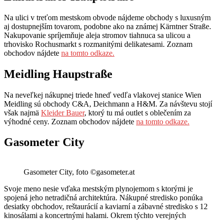
Na ulici v treťom mestskom obvode nájdeme obchody s luxusným
aj dostupnejším tovarom, podobne ako na známej Kärntner Straße.
Nakupovanie spríjemňuje aleja stromov tiahnuca sa ulicou a
trhovisko Rochusmarkt s rozmanitými delikatesami. Zoznam
obchodov nájdete
na tomto odkaze.
Meidling Haupstraße
Na neveľkej nákupnej triede hneď vedľa vlakovej stanice Wien
Meidling sú obchody C&A, Deichmann a H&M. Za návštevu stojí
však najmä
Kleider Bauer
, ktorý tu má outlet s oblečením za
výhodné ceny. Zoznam obchodov nájdete
na tomto odkaze.
Gasometer City
Gasometer City, foto ©gasometer.at
Svoje meno nesie vďaka mestským plynojemom s ktorými je
spojená jeho netradičná architektúra. Nákupné stredisko ponúka
desiatky obchodov, reštaurácií a kaviarní a zábavné stredisko s 12
kinosálami a koncertnými halami. Okrem týchto verejných