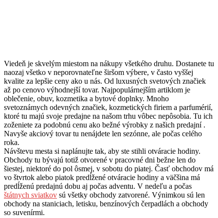
Viedeň je skvelým miestom na nákupy všetkého druhu. Dostanete tu
naozaj všetko v neporovnateľne širšom výbere, v často vyššej
kvalite za lepšie ceny ako u nás. Od luxusných svetových značiek
až po cenovo výhodnejší tovar. Najpopulárnejším artiklom je
oblečenie, obuv, kozmetika a bytové doplnky. Mnoho
svetoznámych odevných značiek, kozmetických firiem a parfumérií,
ktoré tu majú svoje predajne na našom trhu vôbec nepôsobia. Tu ich
zoženiete za podobnú cenu ako bežné výrobky z našich predajní .
Navyše akciový tovar tu nenájdete len sezónne, ale počas celého
roka.
Návštevu mesta si naplánujte tak, aby ste stihli otváracie hodiny.
Obchody tu bývajú totiž otvorené v pracovné dni bežne len do
šiestej, niektoré do pol ôsmej, v sobotu do piatej. Časť obchodov má
vo štvrtok alebo piatok predĺžené otváracie hodiny a väčšina má
predĺženú predajnú dobu aj počas adventu. V nedeľu a počas
štátnych sviatkov
sú všetky obchody zatvorené. Výnimkou sú len
obchody na staniciach, letisku, benzínových čerpadlách a obchody
so suvenírmi.