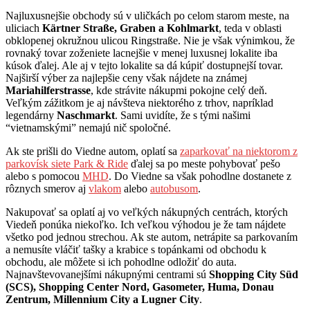
Najluxusnejšie obchody sú v uličkách po celom starom meste, na
uliciach
Kärtner Straße, Graben a Kohlmarkt
, teda v oblasti
obklopenej okružnou ulicou Ringstraße. Nie je však výnimkou, že
rovnaký tovar zoženiete lacnejšie v menej luxusnej lokalite iba
kúsok ďalej. Ale aj v tejto lokalite sa dá kúpiť dostupnejší tovar.
Najširší výber za najlepšie ceny však nájdete na známej
Mariahilferstrasse
, kde strávite nákupmi pokojne celý deň.
Veľkým zážitkom je aj návšteva niektorého z trhov, napríklad
legendárny
Naschmarkt
. Sami uvidíte, že s tými našimi
“vietnamskými” nemajú nič spoločné.
Ak ste prišli do Viedne autom, oplatí sa
zaparkovať na niektorom z
parkovísk siete Park & Ride
ďalej sa po meste pohybovať pešo
alebo s pomocou
MHD
. Do Viedne sa však pohodlne dostanete z
rôznych smerov aj
vlakom
alebo
autobusom
.
Nakupovať sa oplatí aj vo veľkých nákupných centrách, ktorých
Viedeň ponúka niekoľko. Ich veľkou výhodou je že tam nájdete
všetko pod jednou strechou. Ak ste autom, netrápite sa parkovaním
a nemusíte vláčiť tašky a krabice s topánkami od obchodu k
obchodu, ale môžete si ich pohodlne odložiť do auta.
Najnavštevovanejšími nákupnými centrami sú
Shopping City Süd
(SCS), Shopping Center Nord, Gasometer, Huma, Donau
Zentrum, Millennium City a Lugner City
.