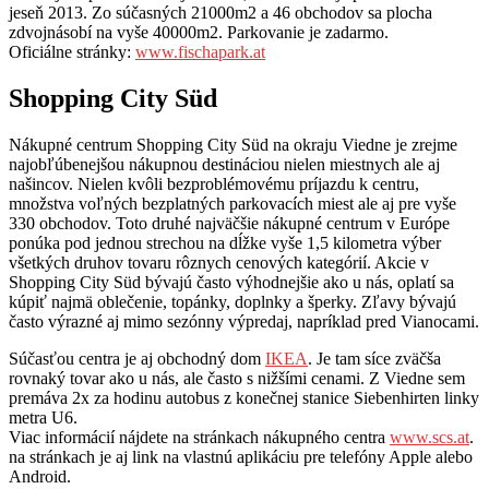
jeseň 2013. Zo súčasných 21000m2 a 46 obchodov sa plocha
zdvojnásobí na vyše 40000m2. Parkovanie je zadarmo.
Oficiálne stránky:
www.fischapark.at
Shopping City Süd
Nákupné centrum Shopping City Süd na okraju Viedne je zrejme
najobľúbenejšou nákupnou destináciou nielen miestnych ale aj
našincov. Nielen kvôli bezproblémovému príjazdu k centru,
množstva voľných bezplatných parkovacích miest ale aj pre vyše
330 obchodov. Toto druhé najväčšie nákupné centrum v Európe
ponúka pod jednou strechou na dĺžke vyše 1,5 kilometra výber
všetkých druhov tovaru rôznych cenových kategórií. Akcie v
Shopping City Süd bývajú často výhodnejšie ako u nás, oplatí sa
kúpiť najmä oblečenie, topánky, doplnky a šperky. Zľavy bývajú
často výrazné aj mimo sezónny výpredaj, napríklad pred Vianocami.
Súčasťou centra je aj obchodný dom
IKEA
. Je tam síce zväčša
rovnaký tovar ako u nás, ale často s nižšími cenami. Z Viedne sem
premáva 2x za hodinu autobus z konečnej stanice Siebenhirten linky
metra U6.
Viac informácií nájdete na stránkach nákupného centra
www.scs.at
.
na stránkach je aj link na vlastnú aplikáciu pre telefóny Apple alebo
Android.