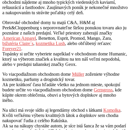
obchodmi nájdeme aj mnoho typických viedenských kaviarní,
reštaurácií a fastfoodov. Zaujímavých ponúk je nekonečné množstvo
a nakupovaním tu strávite poľahky celý deň.
Obrovské obchodné domy tu majú C&A, H&M aj
Peek&Cloppenburg s neporovnateľne širšou ponukou tovaru ako ju
poznáme z našich predajní. Veľké priestory zaberajú značky
American Apparel
, Benetton, Esprit, Promod, Mango, Zara,
bižutéria Claire´s
,
kozmetika Lush
, alebo obľúbený reťazec
Forever21
.
Topánky si určite vyberiete napríklad v obchodnom dome Humanic,
ktorý sa výberom značiek a kvalitou na ten náš veľmi nepodobá,
alebo v predajni talianskej značky Geox.
Vo viacpodlažnom obchodnom dome
Müller
zoženiete výhodne
kozmetiku, parfumy a drogistický tovar.
Ak pre krátkosť času hľadáte všetko na jednom mieste, spokojní
budete určite vo viacpodlažnom obchodom dome
Gerngross
, kde
kúpite okrem oblečenia, obuvi a bytových doplnkov aj mnoho
iného.
Na ulici má svoje sídlo aj legendárny obchod s látkami
Komolka
.
Kvôli veľkému výberu kvalitných látok a doplnkov sem chodia
nakupovať ľudia z celého Rakúska.
Ak sa na nákupy chystáte autom, je síce istá šanca že sa vám podarí