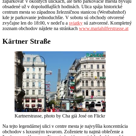
zaparkovať v okolitých uličkách, ale tieto parkovacie miesta bývajú
obsadené už v dopoludňajších hodinách. Ulica spája historické
centrum mesta so západnou železničnou stanicou (Westbahnhof)
kde je parkovanie jednoduchšie. V sobotu sú obchody otvorené
zvyčajne len do 18:00, v nedeľu a
sviatky
sú zatvorené. Kompletný
zoznam obchodov nájdete na stránkach
www.mariahilferstrasse.at
Kärtner Straße
Kartnerstrasse, photo by Cha già José on Flickr
Na tejto legendárnej ulici v centre mesta je najvyššia koncentrácia
obchodov s luxusným tovarom. Zoženiete tu najmä oblečenie a