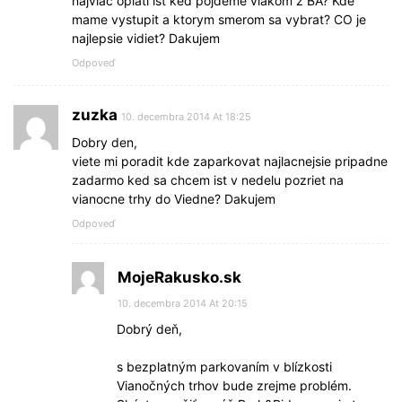
najviac oplati ist ked pojdeme vlakom z BA? Kde
mame vystupit a ktorym smerom sa vybrat? CO je
najlepsie vidiet? Dakujem
Odpoveď
zuzka
10. decembra 2014 At 18:25
Dobry den,
viete mi poradit kde zaparkovat najlacnejsie pripadne
zadarmo ked sa chcem ist v nedelu pozriet na
vianocne trhy do Viedne? Dakujem
Odpoveď
MojeRakusko.sk
10. decembra 2014 At 20:15
Dobrý deň,
s bezplatným parkovaním v blízkosti
Vianočných trhov bude zrejme problém.