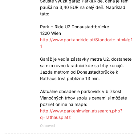
Skúste využiť garáž Park&Ride, cena je tam
paušálna 3,40 EUR na celý deň. Napríklad
táto:
Park + Ride U2 Donaustadtbrücke
1220 Wien
http://www.parkandride.at/Standorte.html#g1
1
Garáž je vedľa zástavky metra U2, dostanete
sa ním rovno k radnici kde sa trhy konajú.
Jazda metrom od Donaustadtbrücke k
Rathaus trvá približne 13 min.
Aktuálne obsadenie parkovísk v blízkosti
Vianočných trhov spolu s cenami si môžete
pozrieť online na mape:
http://www.parkeninwien.at/search.php?
q=rathausplatz
Odpoveď