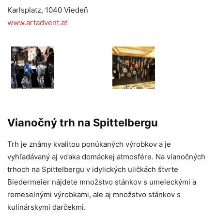
Karlsplatz, 1040 Viedeň
www.artadvent.at
Vianočný trh na Spittelbergu
Trh je známy kvalitou ponúkaných výrobkov a je
vyhľadávaný aj vďaka domáckej atmosfére. Na vianočných
trhoch na Spittelbergu v idylických uličkách štvrte
Biedermeier nájdete množstvo stánkov s umeleckými a
remeselnými výrobkami, ale aj množstvo stánkov s
kulinárskymi darčekmi.